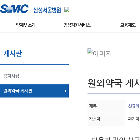
약제부 소개
임상지원 서비스
교육제도
게시판
공지사항
원외약국 게
원외약국 게시판
제목
신규약품공
작성자
관리자