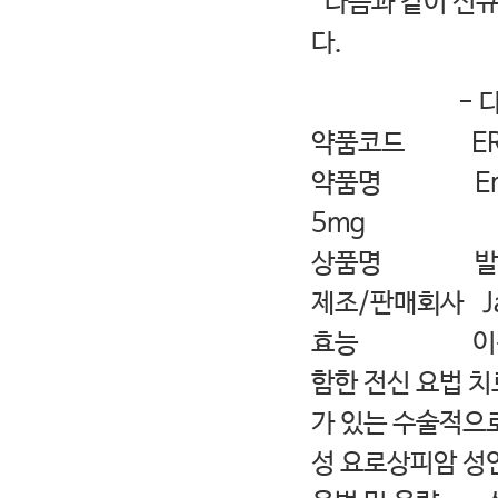
다음과 같이 신규
다.
- 다 
약품코드 E
약품명 Erdafit
5mg
상품명 발베사 
제조/판매회사 Ja
효능 이전에 최소
함한 전신 요법 치
가 있는 수술
성 요로상피암 성