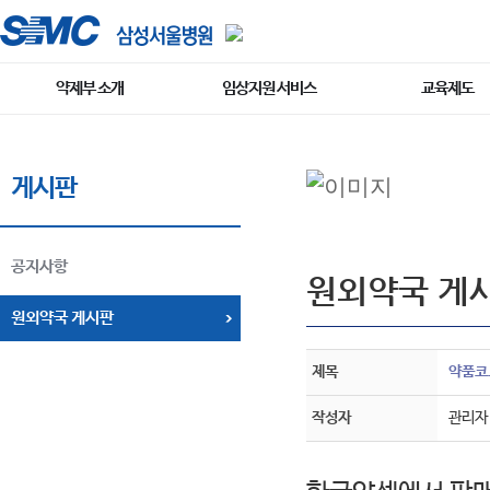
약제부 소개
임상지원 서비스
교육제도
게시판
공지사항
원외약국 게
원외약국 게시판
제목
약품코드 
작성자
관리자