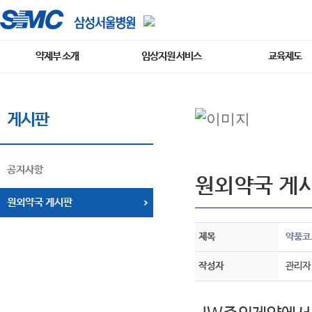
약제부 소개
임상지원 서비스
교육제도
게시판
공지사항
원외약국 게
원외약국 게시판
제목
약품코드
작성자
관리자