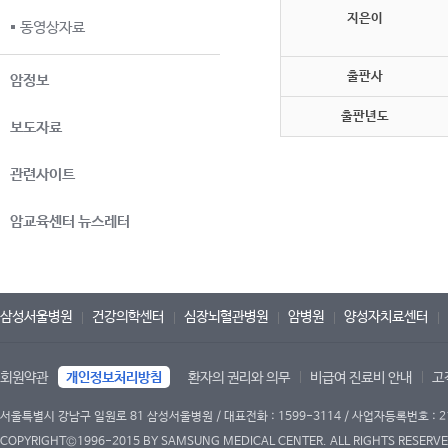
지은이
동영상자료
출판사
암정보
출판년도
보도자료
관련사이트
암교육센터 뉴스레터
삼성서울병원
건강의학센터
심장뇌혈관병원
암병원
양성자치료센터
회원약관
개인정보처리방침
환자의 권리와 의무
비급여 진료비 안내
고
서울특별시 강남구 일원로 81 삼성서울병원 / 대표전화 : 1599-3114 / 사업자등록번호 : 2
COPYRIGHT©1996-2015 BY SAMSUNG MEDICAL CENTER. ALL RIGHTS RESERVE