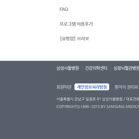
FAQ
프로그램 이용후기
[유방암] 브라보
삼성서울병원
건강의학센터
심장뇌혈관병
회원약관
개인정보처리방침
환자의 권리와
서울특별시 강남구 일원로 81 삼성서울병원 / 대표전화 : 
COPYRIGHT©1996-2015 BY SAMSUNG MEDICAL