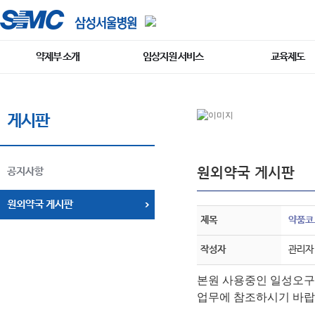
약제부 소개
임상지원 서비스
교육제도
게시판
원외약국 게시판
공지사항
원외약국 게시판
제목
약품코드
작성자
관리자
본원 사용중인 일성오구멘틴
업무에 참조하시기 바랍