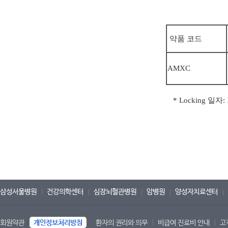
약품 코드
AMXC
* Locking 일
삼성서울병원
건강의학센터
심장뇌혈관병원
암병원
양성자치료센터
회원약관
개인정보처리방침
환자의 권리와 의무
비급여 진료비 안내
고